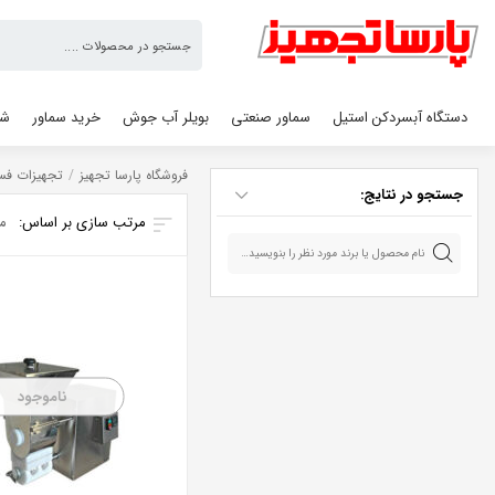
فروشگاه
پارسا
تجهیز
دستگاه آبسردکن استیل
سماور صنعتی
بویلر آب جوش
خرید سماور
شو
فروشگاه پارسا تجهیز
/
تجهیزات فس
جستجو در نتایج:
فلافل زن
مرتب سازی بر اساس:
م
ناموجود