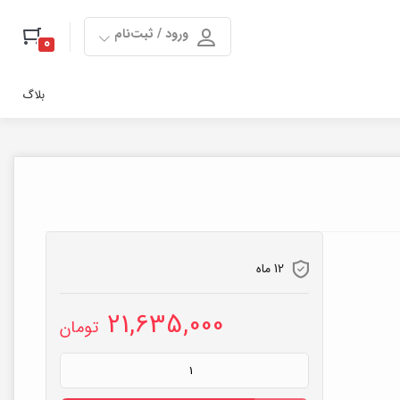
ورود / ثبت‌نام
0
بلاگ
12 ماه
21,635,000
تومان
بویلر
آب
جوش
10