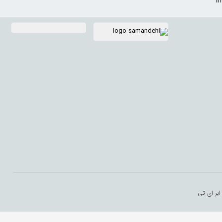
I
بر ای تی