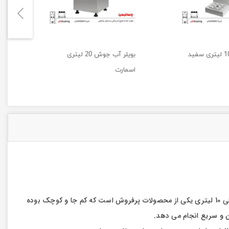
بویلر آب جوش 20 لیتری
اسمارت
ا
با رنگ لوکس و خاص مشکی برای انواع کافه و رستوران محصولی کاربردی و ایرده آل می باشد. این بویلر برقی 10 لیتری یکی از محصولات پرفروش است که کم جا و کوچک بوده