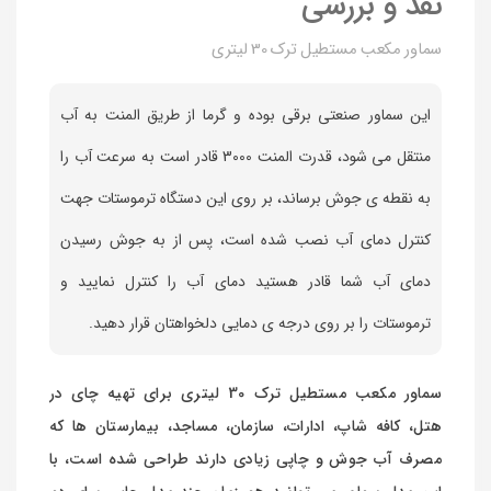
نقد و بررسی
سماور مکعب مستطیل ترک 30 لیتری
این سماور صنعتی برقی بوده و گرما از طریق المنت به آب
منتقل می شود، قدرت المنت 3000 قادر است به سرعت آب را
به نقطه ی جوش برساند، بر روی این دستگاه ترموستات جهت
تصاویر رسمی
کنترل دمای آب نصب شده است، پس از به جوش رسیدن
دمای آب شما قادر هستید دمای آب را کنترل نمایید و
سماور مکعب
مستطیل ترک
ترموستات را بر روی درجه ی دمایی دلخواهتان قرار دهید.
30 لیتری
سماور مکعب مستطیل ترک 30 لیتری برای تهیه چای در
هتل، کافه شاپ، ادارات، سازمان، مساجد، بیمارستان ها که
اشتراک گذاری در شبکه های اجتماعی
مصرف آب جوش و چاپی زیادی دارند طراحی شده است، با