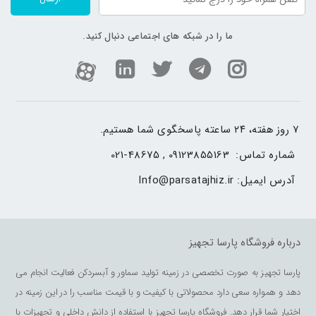
ما را در شبکه های اجتماعی دنبال کنید.
۷ روز هفته، ۲۴ ساعته پاسخگوی شما هستیم.
شماره تماس: 
021-48675 , 09123855163
آدرس ایمیل: 
Info@parsatajhiz.ir
این سماور صنعتی برقی بوده و گرما از طریق المنت به آب
درباره فروشگاه پارسا تجهیز
منتقل می شود، قدرت المنت 3000 قادر است به سرعت آب را
پارسا تجهیز به صورت تخصصی در زمینه تولید سماور و آبسردکن فعالیت انجام می
به نقطه ی جوش برساند، بر روی این دستگاه ترموستات
دهد و همواره سعی دارد محصولاتی با کیفیت و با قیمت مناسب را در این زمینه در
جهت کنترل دمای آب نصب شده است، پس از به جوش
اختیار شما قرار دهد. فروشگاه پارسا تجهیز با استفاده از دانش داخلی و تجهیزات با