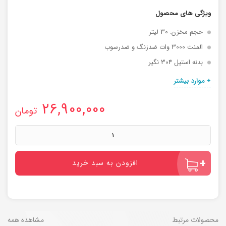
ویژگی های محصول
حجم مخزن: 30 لیتر
المنت 3000 وات ضدزنگ و ضدرسوب
بدنه استیل 304 نگیر
+ موارد بیشتر
26,900,000
تومان
سماور
مکعب
مستطیل
ترک
30
لیتری
افزودن به سبد خرید
عدد
محصولات مرتبط
مشاهده همه