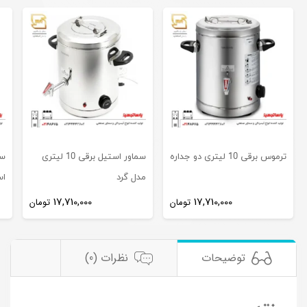
ترموس برقی 10 لیتری دو جداره
سماور استیل برقی 10 لیتری
مدل گرد
اس
17,710,000
17,710,000
تومان
تومان
توضیحات
نظرات (0)