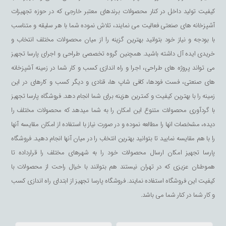
رسیدن دمای آب شما قادر هستید دمای آب را کنترل نمایید و
کیفیت تولید داخل در کنار محصولات برندهای معتبر خارجی که در حوزه تجهیزات
ترموستات را بر روی درجه ی دمایی دلخواهتان قرار دهید.
آشپزخانه های صنعتی فعالیت می نمایند، تلاش نموده شما با هر سلیقه و متناسب
از دیگر ویژگی های این سماور می توان به استیل با کیفیت
با بودجه و نیاز خود بتوانید بهترین گزینه را از میان محصولات مختلف انتخاب و
نمره 304 آن اشاره کنیم که باعث می شود این محصول در
خریدی ایده آل داشته باشید. همچنین گروه تخصصی طراحی و اجرای پارسا تجهیز
برابر زنگ زدگی 100 درصد مقاوم باشد، از طرف دیگر ظاهر
می تواند پروژه های طراحی، اجرا و راه اندازی کسب و کار شما در زمینه آشپزخانه
این محصول واقعا نقطه قوت آن به حساب می آید، محصولی
های صنعتی، فست فودها، کافی شاپ ها، قنادی و دیگر کسب و کارهای در این
که در حال مشاهده آن هستید تولید ایران است و به نسبت
زمینه را با بهترین کیفیت و کمترین هزینه برای شما انجام دهد. فروشگاه پارسا تجهیز
رقیب های ترک یا قیمت بسیار مناسبی عرضه می شود، اگر
با گردآوری محصولات متنوع این امکان را به شما میدهد که محصولات مختلف را
قصد خرید سماور دارین تا انتهای مطلب همراه ما باشید.
دیده، مشخصات انها را مطالعه نموده و در صورت نیاز با استفاده از امکان مقایسه آنها
سماور 30 لیتری ترک به صورت مکعب مستطیل طراحی شده
را با هم مقایسه نمایید تا بتوانید بهترین انتخاب را در میان آنها انجام دهید. فروشگاه
و ظاهری بسیار ساده و زیبا دارد، شیر استیل با کیفیت بر
پارسا تجهیز امکان ارسال محصولات خود را به شهرهای مختلف را قرارداده تا
هموطنان عزیزی که در تهران نیستند هم بتوانند با خیال راحت از محصولات با
روی این محصول در نظر گرفته شده که باعث شده ظاهر
کیفیت این فروشگاه استفاده نمایند. فروشگاه پارسا تجهیز از ابتدای راه اندازی کسب
زیباتری داشته باشد، یک نمایشگر دمای بسیار با کیفیت و
و کار شما در کنار شما می باشد.
مقاوم در برابر حرارتی در روی این دستگاه در نظر گرفته شده
است که به وسیله ی آن می توانید دمای آب موجود در سماور