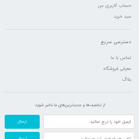
عرض 50
حساب کاربری من
عمق 25
سبد خرید
عمق پایین 27
دارای ترموستات تنظیم دما
شیر استیل ضد چکه
دسترسی سریع
چهار پایه قابل تنظیم
تماس با ما
معرفی فروشگاه
بلاگ
از تخفیف‌ها و جدیدترین‌های ما‌ باخبر شوید:
ارسال
ارسال